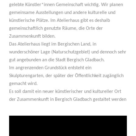
gelebte Künstler*innen Gemeinschaft wichtig. Wir planen
gemeinsame Ausstellungen und andere kulturelle und
künstlerische Plätze. Im Atelierhaus gibt es deshalb
gemeinschaftlich genutzte Räume, die Orte der
Zusammenkunft bilden.
Das Atelierhaus liegt im Bergischen Land, in
wunderschöner Lage (Naturschutzgebiet) und dennoch sehr
gut angebunden an die Stadt Bergisch Gladbach.
Im angrenzenden Grundstück entsteht ein
Skulpturengarten, der später der Öffentlichkeit zugänglich
gemacht wird.
Es soll damit ein neuer künstlerischer und kultureller Ort
der Zusammenkunft in Bergisch Gladbach gestaltet werden